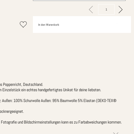
In den Warenkorb
us Poppenricht, Deutschland.
n Einzelstück ein echtes handgefertigtes Unikat für deine liebsten.
 Außen: 100% Schurwolle Außen: 95% Baumwolle 5% Elastan (OEKO-TEX®
rocknergeeignet.
er Fotografie und Bildschirmeinstellungen kann es zu Farbabweichungen kommen.