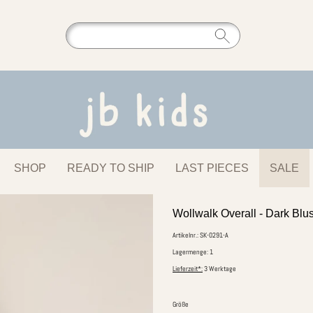
SHOP
READY TO SHIP
LAST PIECES
SALE
Wollwalk Overall - Dark Blu
Artikelnr.: SK-0291-A
Lagermenge: 1
Lieferzeit*:
3 Werktage
Größe