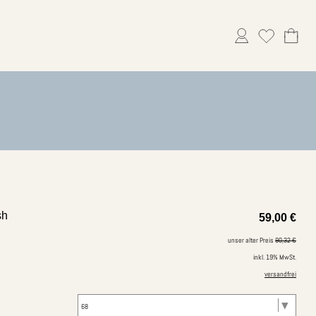
sh
59,00
€
unser alter Preis
90,32 €
inkl. 19% MwSt.
versandfrei