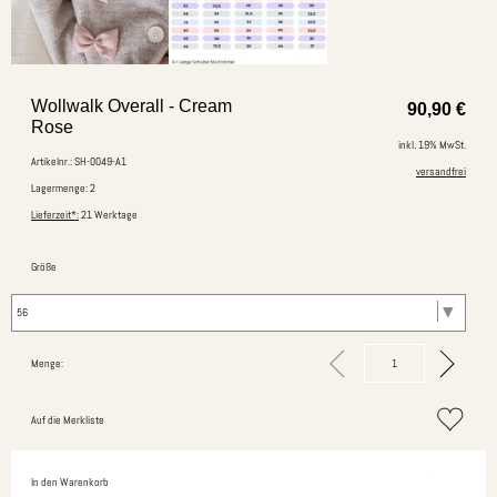
Wollwalk Overall - Cream
90,90
€
Rose
inkl. 19% MwSt.
Artikelnr.: SH-0049-A1
versandfrei
Lagermenge: 2
Lieferzeit*:
21 Werktage
Größe
Menge:
Auf die Merkliste
In den Warenkorb