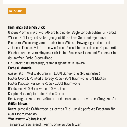
Highlights auf einen Blick:
Unsere Premium Wollwalk-Overalls sind der Begleiter schlechtin für Herbst,
Winter, Frühlung und selbst geeignet für kältere Sommertage. Unser
Premium Walkanzug vereint natürliche Wärme, Bewegungsfreiheit und
zeitloses Design. Mit Details wie feinen Zierschleifen und einer Kapuze mit
Rüschen wird er zum Hingucker für kleine Entdeckerinnen und Entdecker in
der sanften Farbe Cream/Rose.
Ein Unikat das überzeugt, regional gefertigt in Bayern.
Farbe & Material
Aussenstoff: Wollwalk Cream - 100% Schurwolle (Mulesingfrei)
Futter Overall: Pointoille Jersey Rose - 95% Baumwolle, 5% Elastan
Futter Kapuze: Pointoille Rose - 100% Baumwolle
Bündchen: 95% Baumwolle, 5% Elastan
Knöpfe: Harzknöpfe in der Farbe Creme
Der Anzug ist komplett gefüttert und bietet somit maximalen Tragekomfort
Größenhinweis:
Nutzt gerne die Größentabelle (letztes Bild) um die perfekte Passform für
euer Kind zu wählen
Was macht Wollwalk aus?
Temperaturregulierend - wärmt ohne zu überhitzen