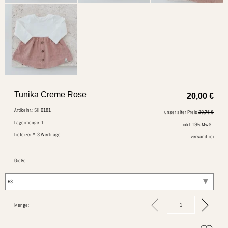
Tunika Creme Rose
20,00
€
Artikelnr.: SK-0181
unser alter Preis
29,75 €
Lagermenge: 1
inkl. 19% MwSt.
Lieferzeit*:
3 Werktage
versandfrei
Größe
Menge: