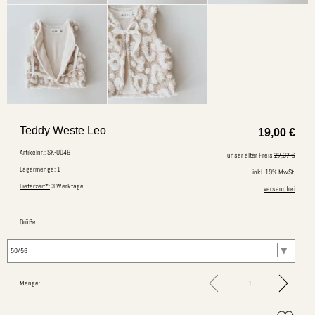
Teddy Weste Leo
19,00
€
Artikelnr.: SK-0049
unser alter Preis
27,37 €
Lagermenge: 1
inkl. 19% MwSt.
Lieferzeit*:
3 Werktage
versandfrei
Größe
Menge: