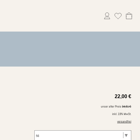
22,00
€
unser alter Preis
34,51 €
inkl. 19% MwSt.
versandfrei