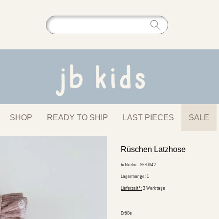
SHOP
READY TO SHIP
LAST PIECES
SALE
Rüschen Latzhose
Artikelnr.: SK-0042
Lagermenge: 1
Lieferzeit*:
3 Werktage
Größe