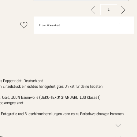
In den Warenkorb
us Poppenricht, Deutschland.
n Einzelstück ein echtes handgefertigtes Unikat für deine liebsten.
 Cord, 100% Baumwolle (OEKO-TEX® STANDARD 100 Klasse I)
rocknergeeignet.
er Fotografie und Bildschirmeinstellungen kann es zu Farbabweichungen kommen.