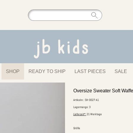
SHOP
READY TO SHIP
LAST PIECES
SALE
Oversize Sweater Soft Waff
Artikelnr.: SH-0027-A1
Lagermenge: 3
Lieferzeit*:
21 Werktage
Größe