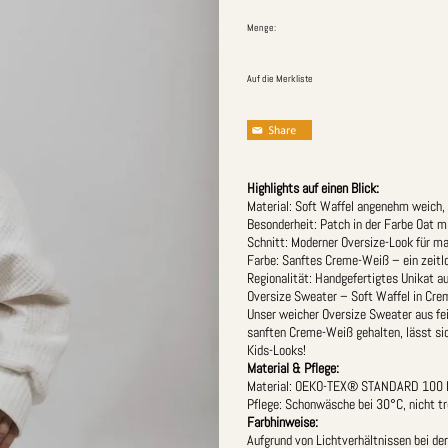
Menge:
Auf die Merkliste
Highlights auf einen Blick:
Material: Soft Waffel angenehm weich, l
Besonderheit: Patch in der Farbe Oat mi
Schnitt: Moderner Oversize-Look für m
Farbe: Sanftes Creme-Weiß – ein zeitlo
Regionalität: Handgefertigtes Unikat a
Oversize Sweater – Soft Waffel in Cr
Unser weicher Oversize Sweater aus fei
sanften Creme-Weiß gehalten, lässt sic
Kids-Looks!
Material & Pflege:
Material: OEKO-TEX® STANDARD 100 Kl
Pflege: Schonwäsche bei 30°C, nicht t
Farbhinweise:
Aufgrund von Lichtverhältnissen bei d