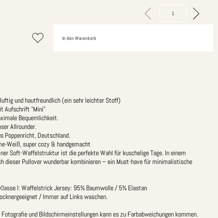
In den Warenkorb
uftig und hautfreundlich (ein sehr leichter Stoff)
t Aufschrift "Mini"
aximale Bequemlichkeit.
ser Allrounder.
us Poppenricht, Deutschland.
eme-Weiß, super cozy & handgemacht
ner Soft-Waffelstruktur ist die perfekte Wahl für kuschelige Tage. In einem
h dieser Pullover wunderbar kombinieren – ein Must-have für minimalistische
asse I: Waffelstrick Jersey: 95% Baumwolle / 5% Elastan
rocknergeeignet / Immer auf Links waschen.
er Fotografie und Bildschirmeinstellungen kann es zu Farbabweichungen kommen.