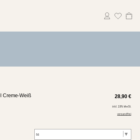
el Creme-Weiß
28,90
€
inkl. 19% MwSt.
versandfrei