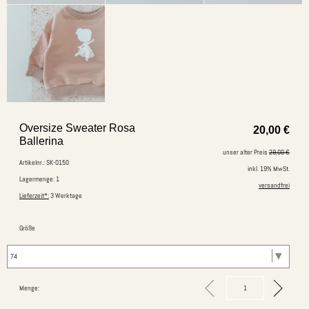
Oversize Sweater Rosa
20,00
€
Ballerina
unser alter Preis
29,00 €
Artikelnr.: SK-0150
inkl. 19% MwSt.
Lagermenge: 1
versandfrei
Lieferzeit*:
3 Werktage
Größe
Menge: