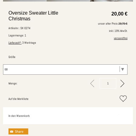
Oversize Sweater Little
20,00
€
Christmas
unser alter Preis
29,75 €
Artikelnr.: SK-0274
inkl. 19% MwSt.
Lagermenge: 1
versandfrei
Lieferzeit*:
3 Werktage
Größe
Menge:
Auf die Merkliste
In den Warenkorb