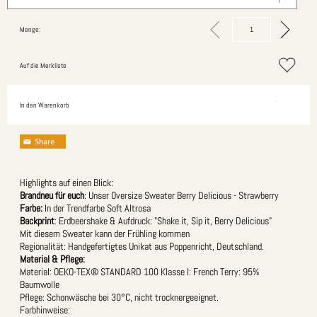
Menge:
Auf die Merkliste
In den Warenkorb
Highlights auf einen Blick:
Brandneu für euch
: Unser Oversize Sweater Berry Delicious - Strawberry
Farbe:
In der Trendfarbe Soft Altrosa
Backprint
: Erdbeershake & Aufdruck: "Shake it, Sip it, Berry Delicious"
Mit diesem Sweater kann der Frühling kommen
Regionalität: Handgefertigtes Unikat aus Poppenricht, Deutschland.
Material & Pflege:
Material: OEKO-TEX® STANDARD 100 Klasse I: French Terry: 95%
Baumwolle
Pflege: Schonwäsche bei 30°C, nicht trocknergeeignet.
Farbhinweise: