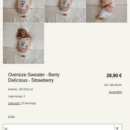
Oversize Sweater - Berry
28,90
€
Delicious - Strawberry
inkl. 19% MwSt.
Artikelnr.: SH-0121-A1
versandfrei
Lagermenge: 2
Lieferzeit*:
21 Werktage
Größe