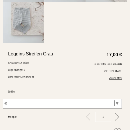
Leggins Streifen Grau
17,00
€
Artikelnr.: SK-0202
unser alter Preis
27,00 €
Lagermenge: 1
inkl. 19% MwSt.
Lieferzeit*:
3 Werktage
versandfrei
Größe
Menge: