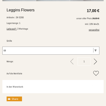
Leggins Flowers
17,00
€
Artikelnr.: SK-0266
unser alter Preis
26,00 €
Lagermenge: 1
inkl. 19% MwSt.
Lieferzeit*:
3 Werktage
versandfrei
Größe
Menge:
Auf die Merkliste
In den Warenkorb